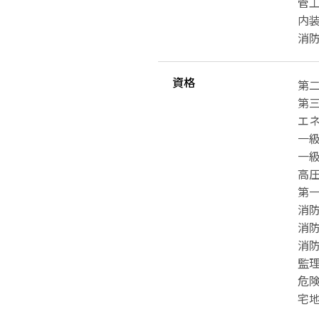
管工
内装
消防
資格
第
第
エ
一
一
高
第
消防
消防
消防
監
危
宅