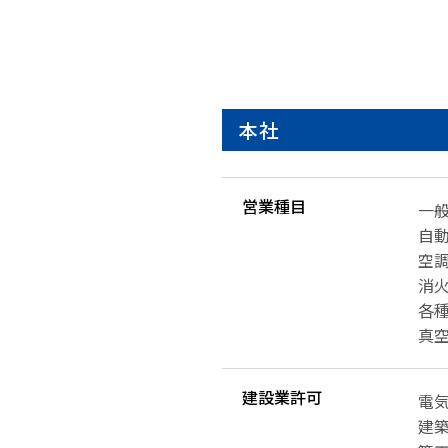
本社
営業種目
一
自
空
消
各
真
建設業許可
電気
建築