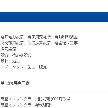
般電灯電力設備、自家用変電所、自動制御装置
動火災報知設備、共聴拡声設備、電話端末工事
調換気設備
火設備、給排水設備
種設計・施工
空スプリンクラー施工・販売
業”機電専業三級”
真空スプリンクラー消防認定(CCCF)取得
国真空スプリンクラー総代理店