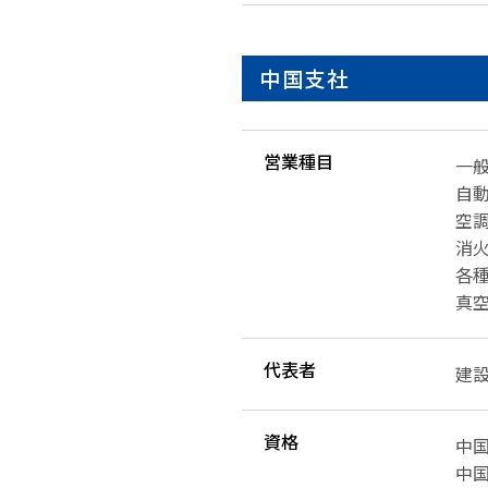
中国支社
営業種目
一
自
空
消
各
真
代表者
建設
資格
中国
中